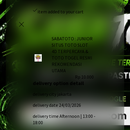
item added to your cart
SABATOTO : JUNIOR
SITUS TOTO SLOT
4D TERPERCAYA &
TOTO TOGEL RESMI
REKOMENDASI
UTAMA
Rp 10.000
delivery option detail
delivery city
jakarta
delivery date
24/03/2026
delivery time
Afternoon | 13:00 -
18:00