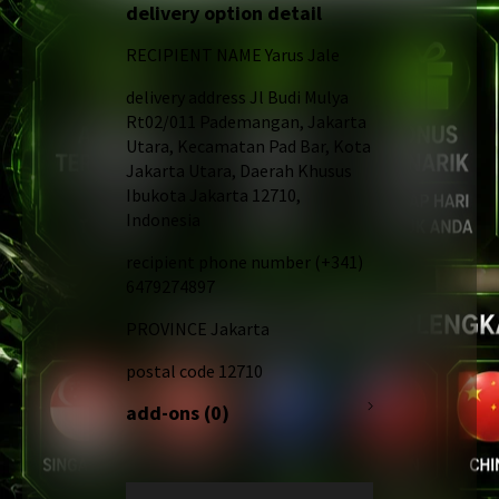
delivery option detail
RECIPIENT NAME
Yarus Jale
delivery address
Jl Budi Mulya
Rt02/011 Pademangan, Jakarta
Utara, Kecamatan Pad Bar, Kota
Jakarta Utara, Daerah Khusus
Ibukota Jakarta 12710,
Indonesia
recipient phone number
(+341)
6479274897
PROVINCE
Jakarta
postal code
12710
add-ons (0)