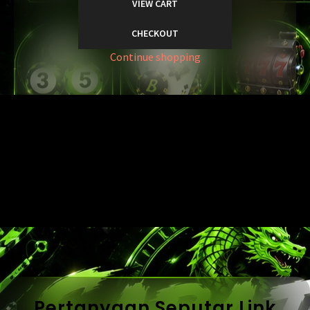
VIEW CART
CHECKOUT
Continue shopping
SABATOTO adalah situs Toto slot terpercaya dan
Toto Togel 4d dengan permainan lengkap, transaksi
cepat, keamanan terjamin, layanan profesional
untuk kamu di saba toto.
Show More ?
Pertanyaan Seputar Link