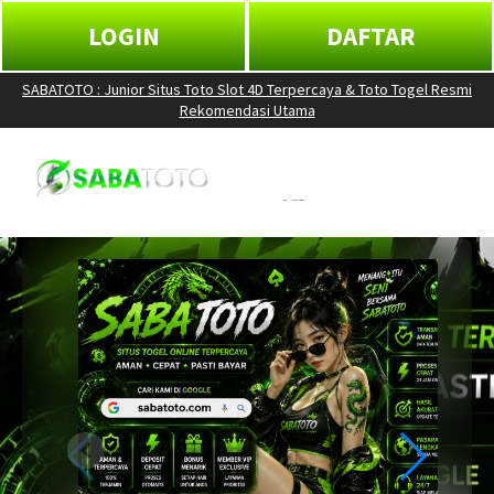
LOGIN
DAFTAR
SABATOTO : Junior Situs Toto Slot 4D Terpercaya & Toto Togel Resmi
Rekomendasi Utama