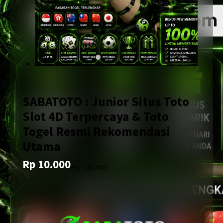
SABATOTO : Junior Situs Toto
Slot 4D Terpercaya & Toto
Togel Resmi Rekomendasi
Utama
Rp 10.000
Translation
Translation
Rp 100.000
missing:
missing:
en.products.general.regular_price
en.products.general.sale_price